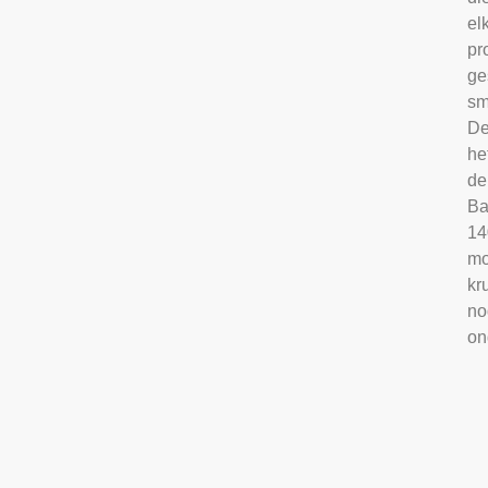
el
pr
ge
sm
De
he
de
Ba
14
mo
kr
no
on