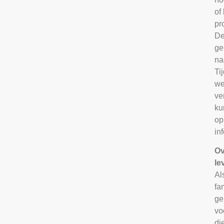
of
pr
De
ge
na
Ti
we
ve
ku
op
in
Ov
le
Al
fa
ge
vo
di