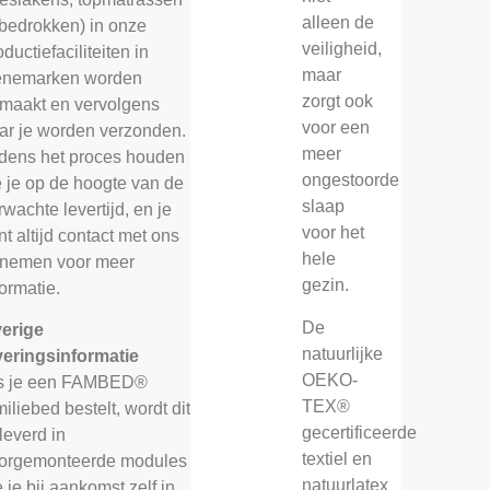
alleen de
 bedrokken) in onze
veiligheid,
oductiefaciliteiten in
maar
nemarken worden
zorgt ook
maakt en vervolgens
voor een
ar je worden verzonden.
meer
jdens het proces houden
ongestoorde
 je op de hoogte van de
slaap
rwachte levertijd, en je
voor het
nt altijd contact met ons
hele
nemen voor meer
gezin.
formatie.
De
erige
natuurlijke
veringsinformatie
OEKO-
s je een FAMBED®
TEX®
miliebed bestelt, wordt dit
gecertificeerde
leverd in
textiel en
orgemonteerde modules
natuurlatex
e je bij aankomst zelf in