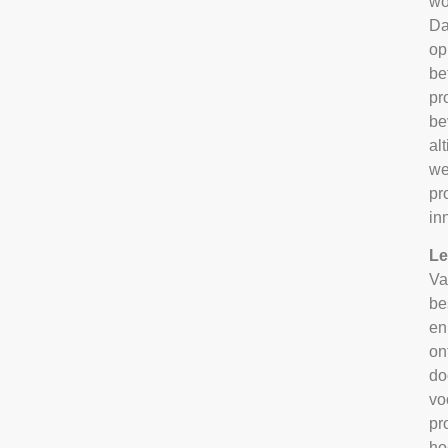
wo
Da
op
be
pr
be
al
we
pr
in
Le
Va
be
en
on
do
vo
pr
ho