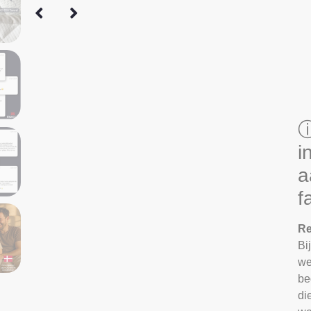
ⓘ
i
a
f
Re
Bi
we
be
di