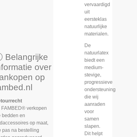
vervaardigd
uit
eersteklas
natuurlijke
materialen.
De
natuurlatex
 Belangrijke
biedt een
nformatie over
medium-
stevige,
ankopen op
progressieve
ambed.nl
ondersteuning
die wij
tourrecht
aanraden
j FAMBED® verkopen
voor
 bedden en
samen
daccessoires op maat,
slapen.
e pas na bestelling
Dit helpt