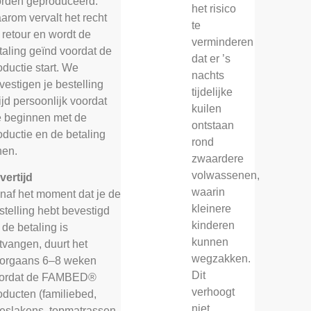
rden geproduceerd.
het risico
arom vervalt het recht
te
 retour en wordt de
verminderen
taling geïnd voordat de
dat er ’s
oductie start. We
nachts
vestigen je bestelling
tijdelijke
tijd persoonlijk voordat
kuilen
 beginnen met de
ontstaan
oductie en de betaling
rond
nen.
zwaardere
volwassenen,
vertijd
waarin
naf het moment dat je de
kleinere
stelling hebt bevestigd
kinderen
 de betaling is
kunnen
tvangen, duurt het
wegzakken.
orgaans 6–8 weken
Dit
ordat de FAMBED®
verhoogt
oducten (familiebed,
niet
eslakens, topmatrassen