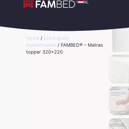
NL
Home
/
Extra grote
topmatrassen
/ FAMBED® – Matras
topper 320×220