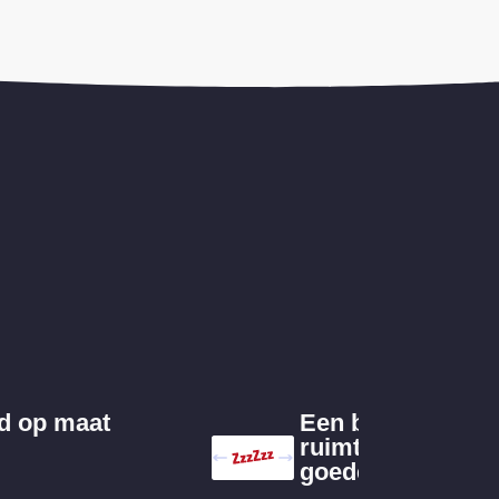
d op maat
Een bed met
ruimte voor een
goede nachtrust