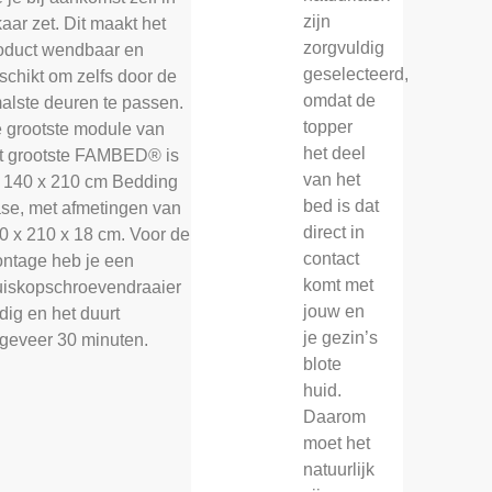
zijn
kaar zet. Dit maakt het
zorgvuldig
oduct wendbaar en
geselecteerd,
schikt om zelfs door de
omdat de
alste deuren te passen.
topper
 grootste module van
het deel
t grootste FAMBED® is
van het
 140 x 210 cm Bedding
bed is dat
se, met afmetingen van
direct in
0 x 210 x 18 cm. Voor de
contact
ntage heb je een
komt met
uiskopschroevendraaier
jouw en
dig en het duurt
je gezin’s
geveer 30 minuten.
blote
huid.
Daarom
moet het
natuurlijk