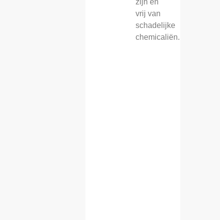
zijn en
vrij van
schadelijke
chemicaliën.