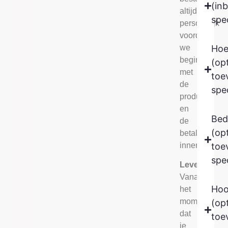
(in
altijd
spec
persoonlijk
voordat
we
Hoe
beginnen
(op
met
toe
de
spec
productie
en
Bed
de
(op
betaling
innen.
toe
spec
Levertijd
Vanaf
Hoo
het
moment
(op
dat
toe
je