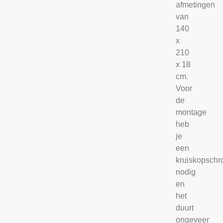
afmetingen
van
140
x
210
x 18
cm.
Voor
de
montage
heb
je
een
kruiskopschr
nodig
en
het
duurt
ongeveer