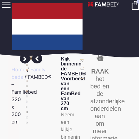
Kijk
binnenin
de
Home
/
Family
RAAK
FAMBED®
beds
/ FAMBED®
het
Voorbeeld
van
–
bed en
een
Familiebed
de
FamBed
van
320
afzonderlijke
270
x
onderdelen
cm
200
Neem
aan
cm
een
om
kijkje
meer
binnenin
informatie