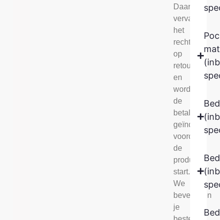
Daarom
spec
vervalt
het
Poc
recht
mat
op
(in
retour
spec
en
wordt
de
Be
betaling
(in
geïnd
spec
voordat
de
Bed
productie
(in
start.
We
spec
bevestigen
je
Bed
bestelling