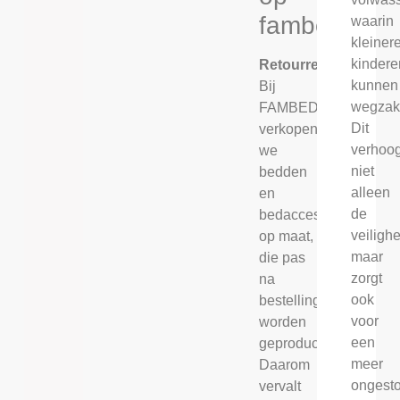
fambed.nl
waarin
kleiner
kindere
Retourrecht
kunnen
Bij
wegzak
FAMBED®
Dit
verkopen
verhoog
we
niet
bedden
alleen
en
de
bedaccessoires
veilighe
op maat,
maar
die pas
zorgt
na
ook
bestelling
voor
worden
een
geproduceerd.
meer
Daarom
ongest
vervalt