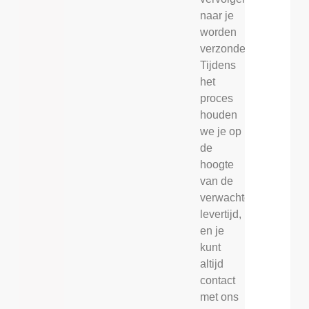
naar je
worden
verzonden.
Tijdens
het
proces
houden
we je op
de
hoogte
van de
verwachte
levertijd,
en je
kunt
altijd
contact
met ons