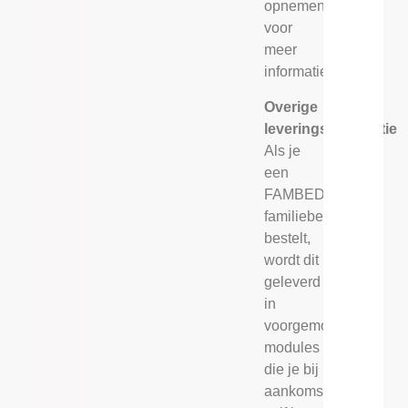
opnemen
voor
meer
informatie.
Overige
leveringsinformatie
Als je
een
FAMBED®
familiebed
bestelt,
wordt dit
geleverd
in
voorgemonteerde
modules
die je bij
aankomst