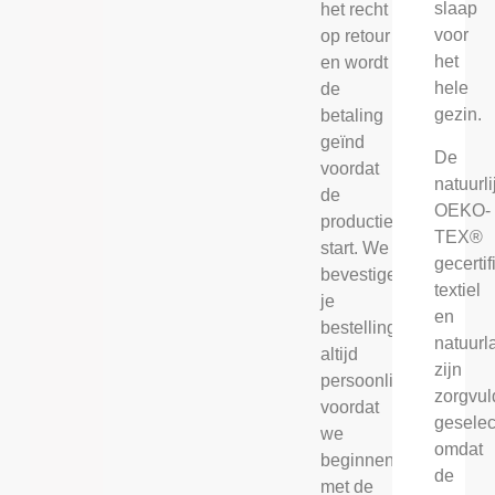
slaap
het recht
voor
op retour
het
en wordt
hele
de
gezin.
betaling
geïnd
De
voordat
natuurli
de
OEKO-
productie
TEX®
start. We
gecerti
bevestigen
textiel
je
en
bestelling
natuurl
altijd
zijn
persoonlijk
zorgvul
voordat
geselec
we
omdat
beginnen
de
met de