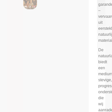
garand
–
vervaar
uit
eerstek
natuurli
materia
De
natuurl
biedt
een
medium
stevige
progres
onders
die
wij
aanrad