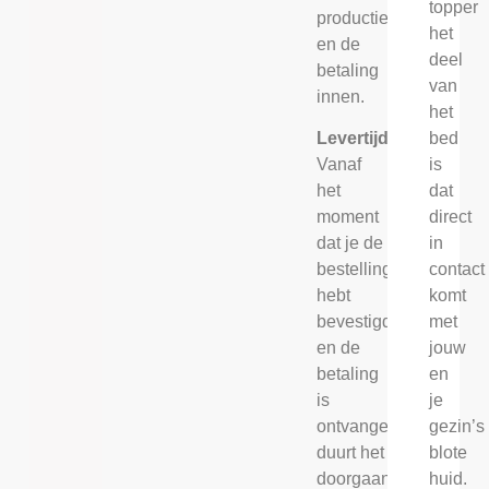
topper
productie
het
en de
deel
betaling
van
innen.
het
bed
Levertijd
is
Vanaf
dat
het
direct
moment
in
dat je de
contact
bestelling
komt
hebt
met
bevestigd
jouw
en de
en
betaling
je
is
gezin’s
ontvangen,
blote
duurt het
huid.
doorgaans