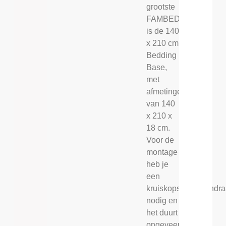
grootste
FAMBED®
is de 140
x 210 cm
Bedding
Base,
met
afmetingen
van 140
x 210 x
18 cm.
Voor de
montage
heb je
een
kruiskopschroevendra
nodig en
het duurt
ongeveer