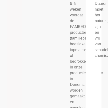
Daaro
6–8
moet
weken
het
voordat
natuurli
de
zijn
FAMBED®
en
producten
vrij
(familiebed,
van
hoeslakens,
schadel
topmatrassen
chemica
of
bedrokken)
in onze
productiefaciliteiten
in
Denemarken
worden
gemaakt
en
vervolgens