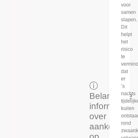
voor
samen
slapen.
Dit
helpt
het
risico
te
vermin
dat
er
ⓘ
’s
nachts
Belangrijke
tijdelijk
informatie
kuilen
over
ontstaa
rond
aankopen
zwaard
op
volwas