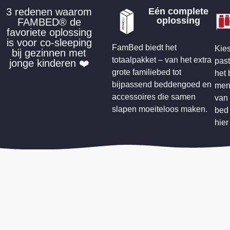
3 redenen waarom
Eén complete
oplossing
FAMBED® de
favoriete oplossing
is voor co-sleeping
FamBed biedt het
Kies
bij gezinnen met
totaalpakket – van het extra
past
jonge kinderen ❤️
grote familiebed tot
het 
bijpassend beddengoed en
men
accessoires die samen
van 
slapen moeiteloos maken.
bed 
hier