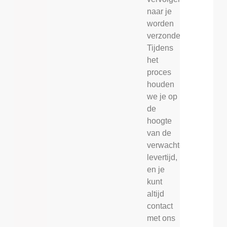
naar je
worden
verzonden.
Tijdens
het
proces
houden
we je op
de
hoogte
van de
verwachte
levertijd,
en je
kunt
altijd
contact
met ons