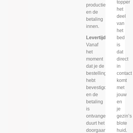
topper
productie
het
en de
deel
betaling
van
innen.
het
bed
Levertijd
is
Vanaf
dat
het
direct
moment
in
dat je de
contact
bestelling
komt
hebt
met
bevestigd
jouw
en de
en
betaling
je
is
gezin’s
ontvangen,
blote
duurt het
huid.
doorgaans