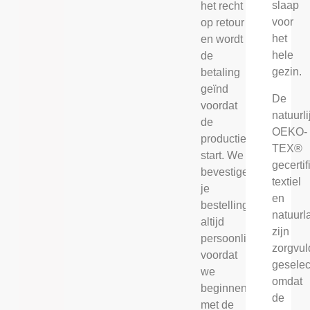
slaap
het recht
voor
op retour
het
en wordt
hele
de
gezin.
betaling
geïnd
De
voordat
natuurli
de
OEKO-
productie
TEX®
start. We
gecerti
bevestigen
textiel
je
en
bestelling
natuurl
altijd
zijn
persoonlijk
zorgvul
voordat
geselec
we
omdat
beginnen
de
met de