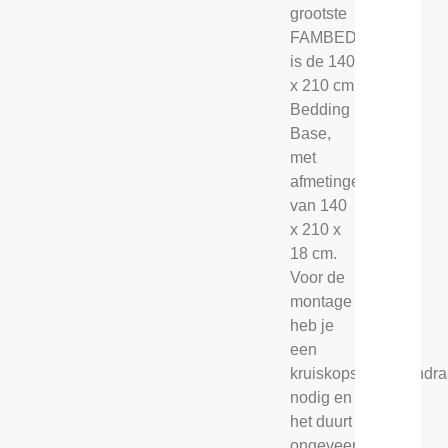
grootste
FAMBED®
is de 140
x 210 cm
Bedding
Base,
met
afmetingen
van 140
x 210 x
18 cm.
Voor de
montage
heb je
een
kruiskopschroevendra
nodig en
het duurt
ongeveer