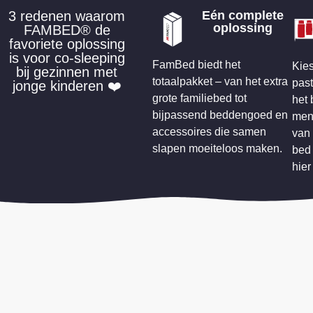
3 redenen waarom
Eén complete
oplossing
FAMBED® de
favoriete oplossing
is voor co-sleeping
FamBed biedt het
Kies
bij gezinnen met
totaalpakket – van het extra
past
jonge kinderen ❤️
grote familiebed tot
het 
bijpassend beddengoed en
men
accessoires die samen
van 
slapen moeiteloos maken.
bed 
hier