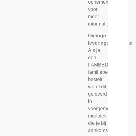
opnemen
voor
meer
informatie.
Overige
leveringsinformatie
Als je
een
FAMBED®
familiebed
bestelt,
wordt dit
geleverd
in
voorgemonteerde
modules
die je bij
aankomst