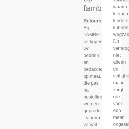
fambed.nl
waarin
kleiner
kindere
Retourrecht
kunnen
Bij
wegzak
FAMBED®
Dit
verkopen
verhoog
we
niet
bedden
alleen
en
de
bedaccessoires
veilighe
op maat,
maar
die pas
zorgt
na
ook
bestelling
voor
worden
een
geproduceerd.
meer
Daarom
ongest
vervalt