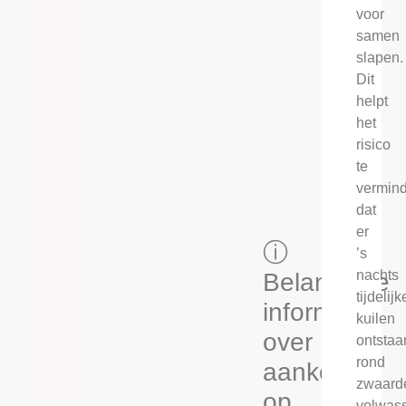
voor
samen
slapen.
Dit
helpt
het
risico
te
vermin
dat
er
ⓘ
’s
nachts
Belangrijke
tijdelijk
informatie
kuilen
over
ontstaa
rond
aankopen
zwaard
op
volwas