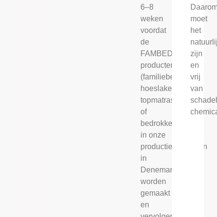
Daaro
6–8
moet
weken
het
voordat
natuurli
de
zijn
FAMBED®
en
producten
vrij
(familiebed,
van
hoeslakens,
schadel
topmatrassen
chemica
of
bedrokken)
in onze
productiefaciliteiten
in
Denemarken
worden
gemaakt
en
vervolgens