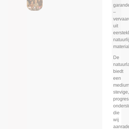
garand
–
vervaar
uit
eerstek
natuurli
materia
De
natuurl
biedt
een
medium
stevige
progres
onders
die
wij
aanrad