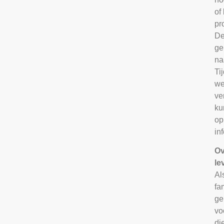
of
pr
De
ge
na
Ti
we
ve
ku
op
in
Ov
le
Al
fa
ge
vo
di