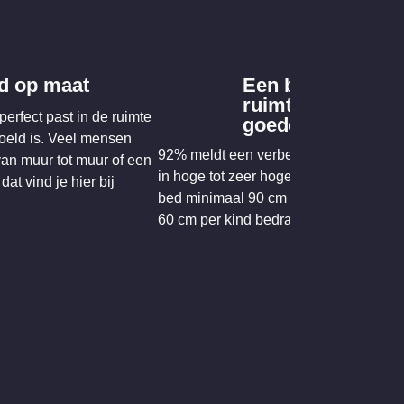
d op maat
Een bed met
ruimte voor een
perfect past in de ruimte
goede nachtrust
oeld is. Veel mensen
92% meldt een verbeterde slaapkwalite
an muur tot muur of een
in hoge tot zeer hoge mate – wanneer 
at vind je hier bij
bed minimaal 90 cm per volwassene e
60 cm per kind bedraagt.