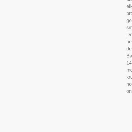
el
pr
ge
sm
De
he
de
Ba
14
mo
kr
no
on