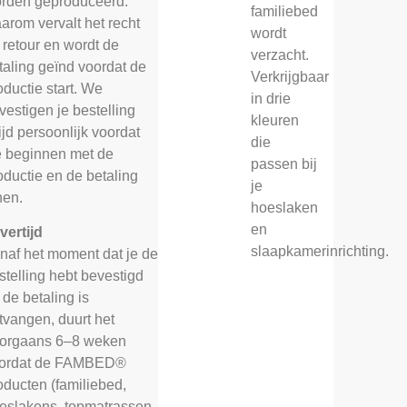
rden geproduceerd.
familiebed
arom vervalt het recht
wordt
 retour en wordt de
verzacht.
taling geïnd voordat de
Verkrijgbaar
oductie start. We
in drie
vestigen je bestelling
kleuren
tijd persoonlijk voordat
die
 beginnen met de
passen bij
oductie en de betaling
je
nen.
hoeslaken
en
vertijd
slaapkamerinrichting.
naf het moment dat je de
stelling hebt bevestigd
 de betaling is
tvangen, duurt het
orgaans 6–8 weken
ordat de FAMBED®
oducten (familiebed,
eslakens, topmatrassen