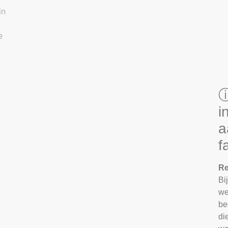
ⓘ
i
a
f
Re
Bi
we
be
di