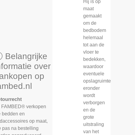
Hij is op
maat
gemaakt
om de
bedbodem
helemaal
tot aan de
vloer te
 Belangrijke
bedekken,
nformatie over
waardoor
eventuele
ankopen op
opslagruimte
ambed.nl
eronder
wordt
tourrecht
verborgen
j FAMBED® verkopen
en de
 bedden en
grote
daccessoires op maat,
uitstraling
e pas na bestelling
van het