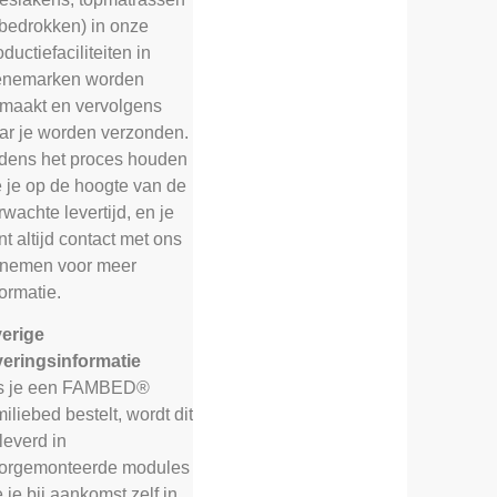
 bedrokken) in onze
oductiefaciliteiten in
nemarken worden
maakt en vervolgens
ar je worden verzonden.
jdens het proces houden
 je op de hoogte van de
rwachte levertijd, en je
nt altijd contact met ons
nemen voor meer
formatie.
erige
veringsinformatie
s je een FAMBED®
miliebed bestelt, wordt dit
leverd in
orgemonteerde modules
e je bij aankomst zelf in