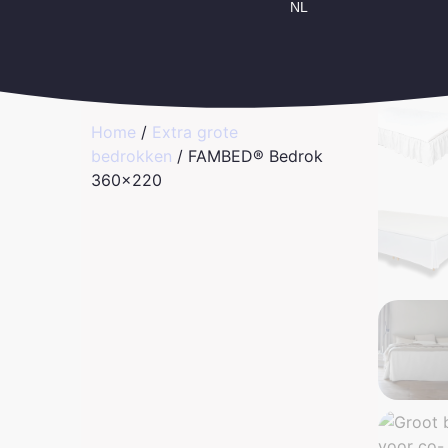
NL
Home
/
Extra grote
bedrokken
/ FAMBED® Bedrok
360×220