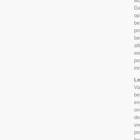
wo
Da
op
be
pr
be
al
we
pr
in
Le
Va
be
en
on
do
vo
pr
ho