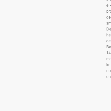
el
pr
ge
sm
De
he
de
Ba
14
mo
kr
no
on