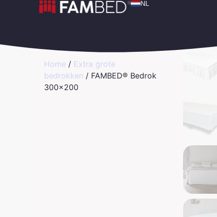
NL
Home
/
Extra grote
bedrokken
/ FAMBED® Bedrok
300×200