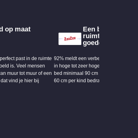
d op maat
Een bed met
ruimte voor een
goede nachtrust
perfect past in de ruimte
92% meldt een verbeterde slaapkwalite
oeld is. Veel mensen
in hoge tot zeer hoge mate – wanneer 
an muur tot muur of een
bed minimaal 90 cm per volwassene e
at vind je hier bij
60 cm per kind bedraagt.