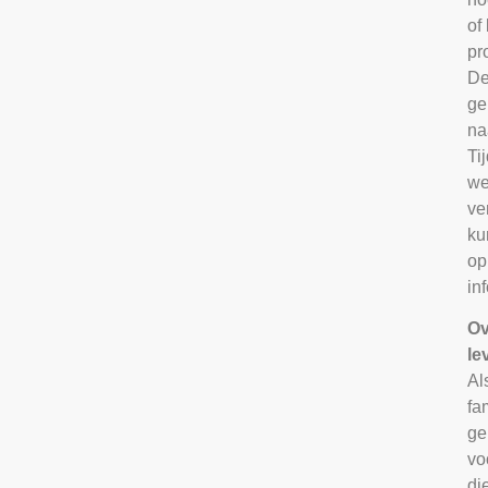
of
pr
De
ge
na
Ti
we
ve
ku
op
in
Ov
le
Al
fa
ge
vo
di