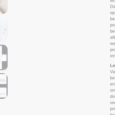
wo
Da
op
be
pr
be
al
we
pr
in
Le
Va
be
en
on
do
vo
pr
ho