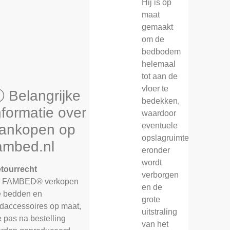
Hij is op
maat
gemaakt
om de
bedbodem
helemaal
tot aan de
vloer te
 Belangrijke
bedekken,
nformatie over
waardoor
eventuele
ankopen op
opslagruimte
ambed.nl
eronder
wordt
tourrecht
verborgen
j FAMBED® verkopen
en de
 bedden en
grote
daccessoires op maat,
uitstraling
e pas na bestelling
van het