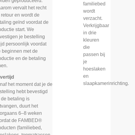
rden geproduceerd.
familiebed
arom vervalt het recht
wordt
 retour en wordt de
verzacht.
taling geïnd voordat de
Verkrijgbaar
oductie start. We
in drie
vestigen je bestelling
kleuren
tijd persoonlijk voordat
die
 beginnen met de
passen bij
oductie en de betaling
je
nen.
hoeslaken
en
vertijd
slaapkamerinrichting.
naf het moment dat je de
stelling hebt bevestigd
 de betaling is
tvangen, duurt het
orgaans 6–8 weken
ordat de FAMBED®
oducten (familiebed,
eslakens, topmatrassen