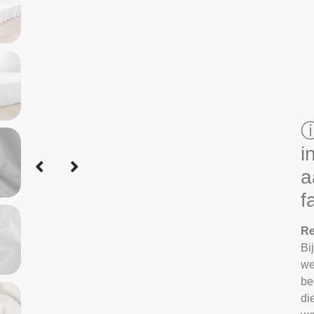
ⓘ
i
a
f
Re
Bi
we
be
di