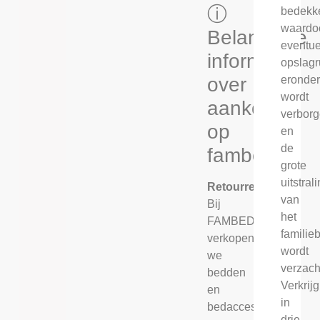
ⓘ
bedekk
waardo
Belangrijke
eventue
informatie
opslagr
over
eronde
wordt
aankopen
verbor
op
en
de
fambed.nl
grote
uitstral
Retourrecht
van
Bij
het
FAMBED®
familie
verkopen
wordt
we
verzach
bedden
Verkrij
en
in
bedaccessoires
drie