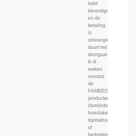
hebt
bevestigd
en de
betaling
is
ontvangen,
duurt het
doorgaans
6–8
weken
voordat
de
FAMBED®
producten
(familiebed,
hoeslakens,
topmatrassen
of
bedrokken)