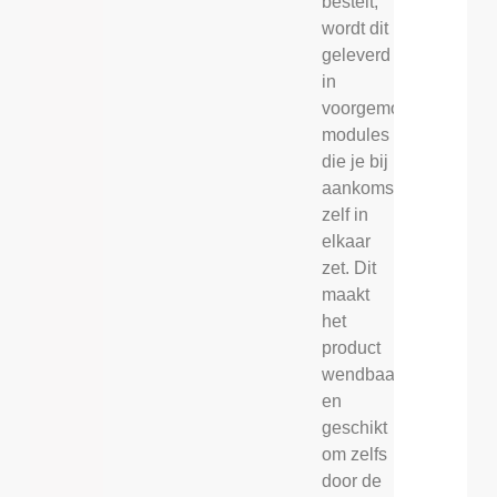
bestelt,
wordt dit
geleverd
in
voorgemonteerde
modules
die je bij
aankomst
zelf in
elkaar
zet. Dit
maakt
het
product
wendbaar
en
geschikt
om zelfs
door de