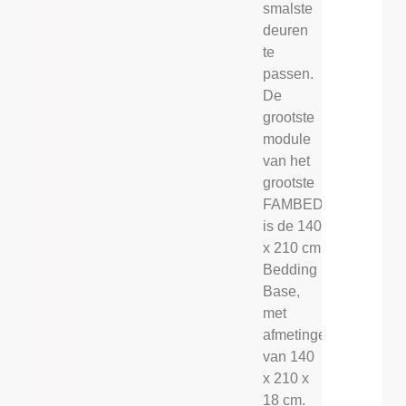
smalste
deuren
te
passen.
De
grootste
module
van het
grootste
FAMBED®
is de 140
x 210 cm
Bedding
Base,
met
afmetingen
van 140
x 210 x
18 cm.