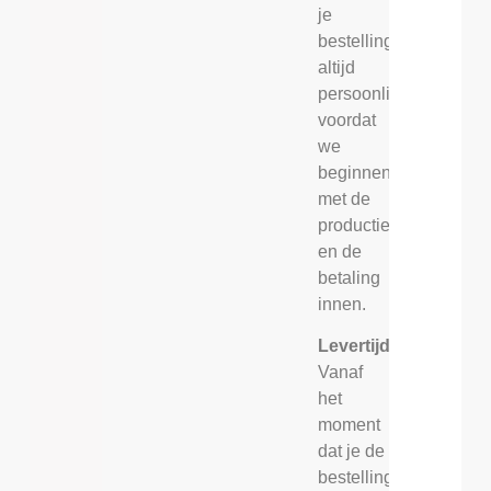
je
bestelling
altijd
persoonlijk
voordat
we
beginnen
met de
productie
en de
betaling
innen.
Levertijd
Vanaf
het
moment
dat je de
bestelling