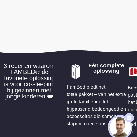
3 redenen waarom
Eén complete
oplossing
FAMBED® de
favoriete oplossing
is voor co-sleeping
FamBed biedt het
Kies
bij gezinnen met
totaalpakket – van het extra
past
jonge kinderen ❤️
grote familiebed tot
het 
bijpassend beddengoed en
men
accessoires die samen
van 
slapen moeiteloos maken.
bed 
hier