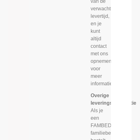
van de
verwachte
levertijd,
en je
kunt
altijd
contact
met ons
opnemen
voor
meer
informatie.
Overige
leveringsinformatie
Als je
een
FAMBED®
familiebed