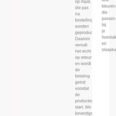
op maat,
kleuren
die pas
die
na
passen
bestelling
bij
worden
je
geproduceerd.
hoesla
Daarom
en
vervalt
slaapka
het recht
op retour
en wordt
de
betaling
geïnd
voordat
de
productie
start. We
bevestigen