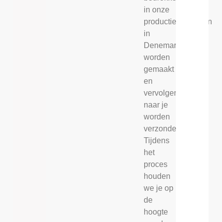
in onze
productiefaciliteiten
in
Denemarken
worden
gemaakt
en
vervolgens
naar je
worden
verzonden.
Tijdens
het
proces
houden
we je op
de
hoogte