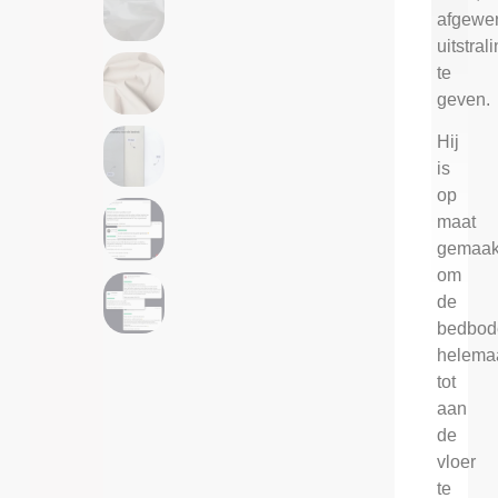
afgewer
uitstral
te
geven.
Hij
is
op
maat
gemaak
om
de
bedbo
helema
tot
aan
de
vloer
te