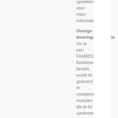
opnemen
voor
meer
informatie.
Overige
leveringsinformatie
Als je
een
FAMBED®
familiebed
bestelt,
wordt dit
geleverd
in
voorgemonteerde
modules
die je bij
aankomst