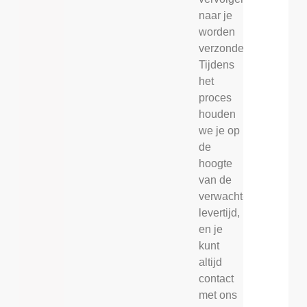
naar je
worden
verzonden.
Tijdens
het
proces
houden
we je op
de
hoogte
van de
verwachte
levertijd,
en je
kunt
altijd
contact
met ons