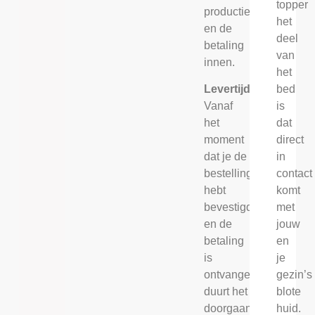
topper
productie
het
en de
deel
betaling
van
innen.
het
bed
Levertijd
is
Vanaf
dat
het
direct
moment
in
dat je de
contact
bestelling
komt
hebt
met
bevestigd
jouw
en de
en
betaling
je
is
gezin’s
ontvangen,
blote
duurt het
huid.
doorgaans