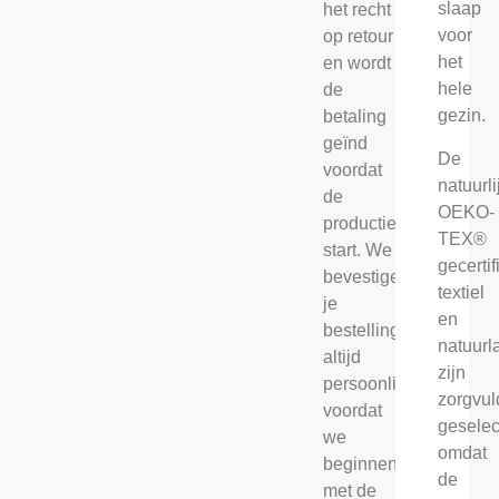
slaap
het recht
voor
op retour
het
en wordt
hele
de
gezin.
betaling
geïnd
De
voordat
natuurli
de
OEKO-
productie
TEX®
start. We
gecerti
bevestigen
textiel
je
en
bestelling
natuurl
altijd
zijn
persoonlijk
zorgvul
voordat
geselec
we
omdat
beginnen
de
met de