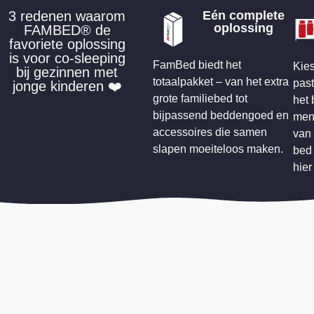
3 redenen waarom
Eén complete
oplossing
FAMBED® de
favoriete oplossing
is voor co-sleeping
FamBed biedt het
Kies
bij gezinnen met
totaalpakket – van het extra
past
jonge kinderen ❤️
grote familiebed tot
het 
bijpassend beddengoed en
men
accessoires die samen
van 
slapen moeiteloos maken.
bed 
hier