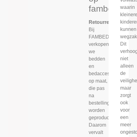
fambed.nl
waarin
kleiner
kindere
Retourrecht
kunnen
Bij
wegzak
FAMBED®
Dit
verkopen
verhoog
we
niet
bedden
alleen
en
de
bedaccessoires
veilighe
op maat,
maar
die pas
zorgt
na
ook
bestelling
voor
worden
een
geproduceerd.
meer
Daarom
ongest
vervalt