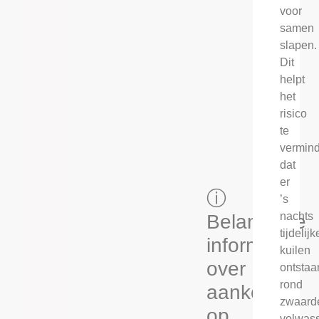
voor
samen
slapen.
Dit
helpt
het
risico
te
vermin
dat
er
ⓘ
’s
nachts
Belangrijke
tijdelijk
informatie
kuilen
over
ontstaa
rond
aankopen
zwaard
op
volwas