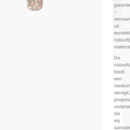
garand
–
vervaar
uit
eerstek
natuurli
materia
De
natuurl
biedt
een
medium
stevige
progres
onders
die
wij
aanrad