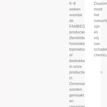
Daaro
6–8
moet
weken
het
voordat
natuurli
de
zijn
FAMBED®
en
producten
vrij
(familiebed,
van
hoeslakens,
schadel
topmatrassen
chemica
of
bedrokken)
in onze
productiefaciliteiten
in
Denemarken
worden
gemaakt
en
vervolgens