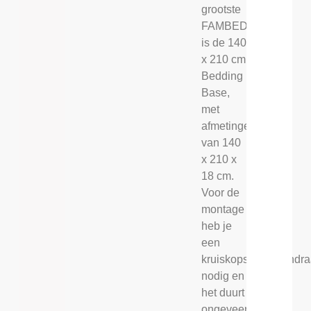
grootste
FAMBED®
is de 140
x 210 cm
Bedding
Base,
met
afmetingen
van 140
x 210 x
18 cm.
Voor de
montage
heb je
een
kruiskopschroevendra
nodig en
het duurt
ongeveer